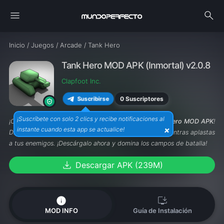
menu
search
Inicio
/
Juegos
/
Arcade
/
Tank Hero
Tank Hero MOD APK (Inmortal) v2.0.8
Clapfoot Inc.
0 Suscriptores
Suscribirse
¡Suscríbete con solo 2 clics y recibe notificaciones al
¡Conviértete en un maestro de la artillería con
Tank Hero MOD APK
!
×
instante cuando esta app se actualice!
Disfruta de energía infinita y armas desbloqueadas mientras aplastas
a tus enemigos. ¡Descárgalo ahora y domina los campos de batalla!
download
Descargar APK (239M)
info
install_desktop
MOD INFO
Guía de Instalación