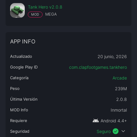
Tank Hero v2.0.8
MEGA
MOD
APP INFO
Actualizado
20 junio, 2026
Google Play ID
com.clapfootgames.tankhero
Categoría
Arcade
Peso
239M
Última Versión
2.0.8
MOD Info
Inmortal
android
Requiere
Android 4.4+
check_circle
expand_more
Seguridad
Seguro