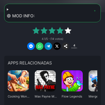
🟢 MOD INFO:
4.1/5 - (14 votos)
4
SHARES
APPS RELACIONADAS
Cooking Wonder
Max Payne Mobile
Flow Legends
Merge Arc