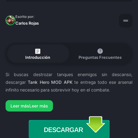
Escrito por:
drag_handle
Carlos Rojas
article
help
Introducción
Preguntas Frecuentes
Si buscas destrozar tanques enemigos sin descanso,
descargar
Tank Hero MOD APK
te entrega todo ese arsenal
infinito necesario para sobrevivir hoy en el combate.
Leer más